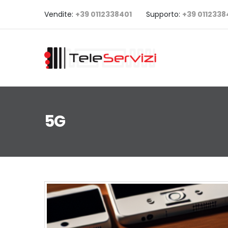
Vendite:
+39 0112338401
Supporto:
+39 011233
5G