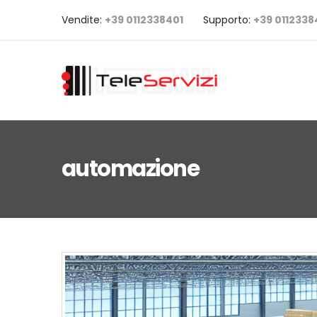
Vendite:
+39 0112338401
Supporto:
+39 011233
automazione