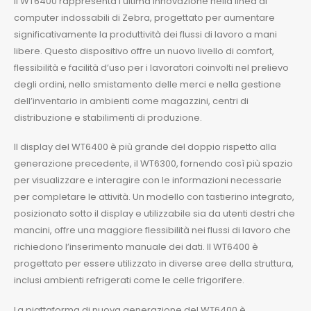
Il WT6400 rappresenta l’ultima innovazione nella linea di
computer indossabili di Zebra, progettato per aumentare
significativamente la produttività dei flussi di lavoro a mani
libere. Questo dispositivo offre un nuovo livello di comfort,
flessibilità e facilità d’uso per i lavoratori coinvolti nel prelievo
degli ordini, nello smistamento delle merci e nella gestione
dell’inventario in ambienti come magazzini, centri di
distribuzione e stabilimenti di produzione.
Il display del WT6400 è più grande del doppio rispetto alla
generazione precedente, il WT6300, fornendo così più spazio
per visualizzare e interagire con le informazioni necessarie
per completare le attività. Un modello con tastierino integrato,
posizionato sotto il display e utilizzabile sia da utenti destri che
mancini, offre una maggiore flessibilità nei flussi di lavoro che
richiedono l’inserimento manuale dei dati. Il WT6400 è
progettato per essere utilizzato in diverse aree della struttura,
inclusi ambienti refrigerati come le celle frigorifere.
La piattaforma di nuova generazione del WT6400 è